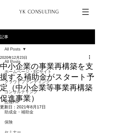
YK
YK CONSULTING
記事
All Posts
2020年12月23日
All Posts
中小企業の事業再構築を支
ホームページ・ECサイト
援する補助金がスタート予
クラウドファンディング
定（中小企業等事業再構築
コンサルティング
促進事業）
広報PR
更新日：
2021年8月17日
助成金・補助金
保険
セミナー