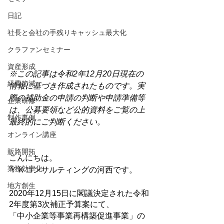
日記
社長と会社の手残りキャッシュ最大化
クラファンセミナー
資産形成
※この記事は令和2年12月20日現在の
経費節減
情報に基づき作成されたものです。実
際の補助金の申請の判断や申請準備等
企業研修
は、公募要領など公的資料をご覧の上
制作事例
最終的にご判断ください。
オンライン講座
販路開拓
こんにちは。
業務効率化
ＹＫコンサルティングの河西です。
地方創生
2020年12月15日に閣議決定された令和
2年度第3次補正予算案にて、
「中小企業等事業再構築促進事業」の