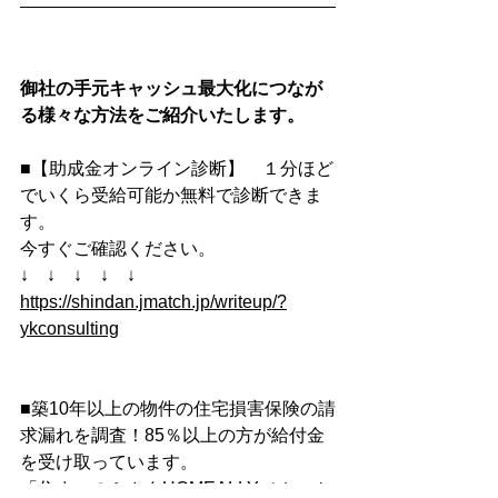
御社の手元キャッシュ最大化につなが
る様々な方法をご紹介いたします。
■【助成金オンライン診断】　１分ほど
でいくら受給可能か無料で診断できま
す。
今すぐご確認ください。
↓　↓　↓　↓　↓　
https://shindan.jmatch.jp/writeup/?
ykconsulting
■築10年以上の物件の住宅損害保険の請
求漏れを調査！85％以上の方が給付金
を受け取っています。
「住まいのミカタHOMEALLY（ホーム