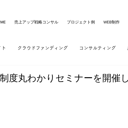
ME
売上アップ戦略コンサル
プロジェクト例
WEB制作
イト
クラウドファンディング
コンサルティング
社長と会社の手残りキャッシュ最大化
クラファンセミ
制度丸わかりセミナーを開催
作事例
オンライン講座
販路開拓
業務効率化