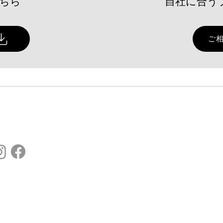
こちら
自社に合う
販路開拓のヒントは「採択者
【登
一覧」にあり？～自社の販路
校で
ご
開拓戦略に「小規模事業者持
ィン
続化補助金の採択者一覧」を
授業
活かす視点とは～