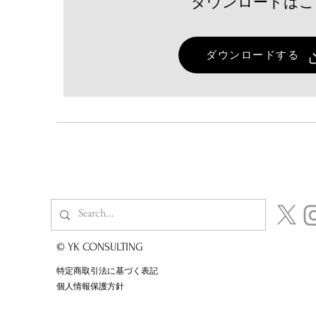
​ダウンロードは
【飲食店・観光業必見】小規
模事業者持続化補助金を活用
ダウンロードする
した成功シナリオ集 ― 新規
集客だけで終わらせない「リ
ピーター戦略」
© YK CONSULTING
特定商取引法に基づく表記
個人情報保護方針