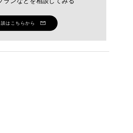
プランなどを相談してみる
壇レポート】甲府商業高
「特産品開発とブランデ
相談はこちらから
グ・プロモーション」の
を担当しました