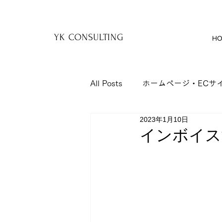
YK
YK CONSULTING
HO
All Posts
ホームページ・ECサ
2023年1月10日
保険
セミナー
日記
インボイス
経費節減
企業研修
制