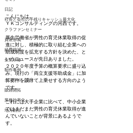
日記
こんにちは。
社長と会社の手残りキャッシュ最大化
ＹＫコンサルティングの河西です。
クラファンセミナー
厚生労働省が男性の育児休業取得の促
資産形成
進に対し、積極的に取り組む企業への
経費節減
助成制度を拡充する方針を決めた、と
いうニュースが先日ありました。
企業研修
２０２０年度予算の概算要求に盛り込
制作事例
み、現行の「両立支援等助成金」に加
オンライン講座
算要件を設けて上乗せする方向のよう
です。
販路開拓
業務効率化
これには大手企業に比べて、中小企業
ではまだまだ男性の育児休業取得が進
地方創生
んでいないことが背景にあるようで
す。