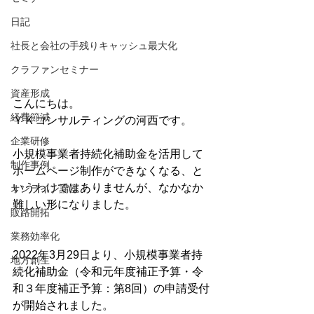
日記
社長と会社の手残りキャッシュ最大化
クラファンセミナー
資産形成
こんにちは。
経費節減
ＹＫコンサルティングの河西です。
企業研修
小規模事業者持続化補助金を活用して
制作事例
ホームページ制作ができなくなる、と
いうわけではありませんが、なかなか
オンライン講座
難しい形になりました。
販路開拓
業務効率化
2022年3月29日より、小規模事業者持
地方創生
続化補助金（令和元年度補正予算・令
和３年度補正予算：第8回）の申請受付
が開始されました。