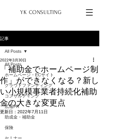
YK
YK CONSULTING
記事
All Posts
2022年3月30日
All Posts
「補助金でホームページ制
ホームページ・ECサイト
作」ができなくなる？新し
クラウドファンディング
い小規模事業者持続化補助
コンサルティング
金の大きな変更点
広報PR
更新日：
2022年7月11日
助成金・補助金
保険
セミナー