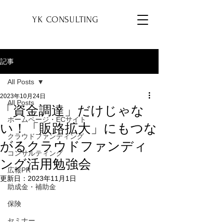
YK
YK CONSULTING
記事
All Posts
2023年10月24日
All Posts
「資金調達」だけじゃな
ホームページ・ECサイト
い！「販路拡大」にもつな
クラウドファンディング
がるクラウドファンディ
コンサルティング
ング活用勉強会
広報PR
更新日：
2023年11月1日
助成金・補助金
保険
セミナー