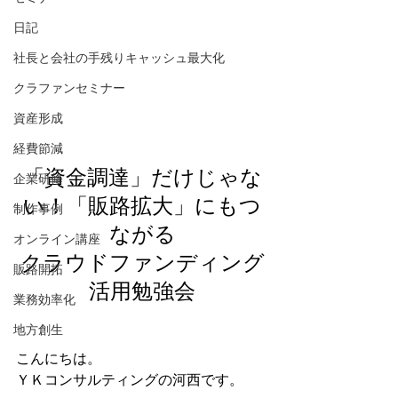
日記
社長と会社の手残りキャッシュ最大化
クラファンセミナー
資産形成
経費節減
「資金調達」だけじゃな
企業研修
い！「販路拡大」にもつ
制作事例
ながる
オンライン講座
クラウドファンディング
販路開拓
活用勉強会
業務効率化
地方創生
こんにちは。
ＹＫコンサルティングの河西です。