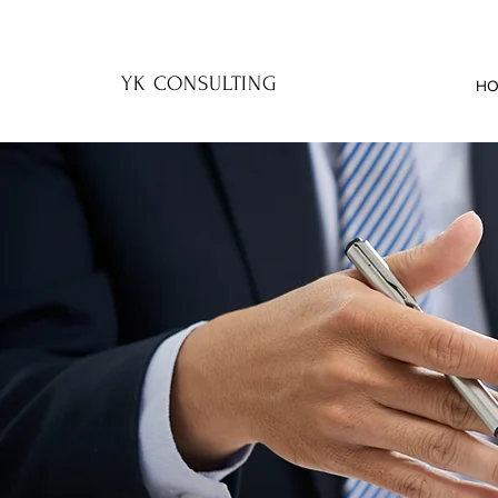
YK
YK CONSULTING
HO