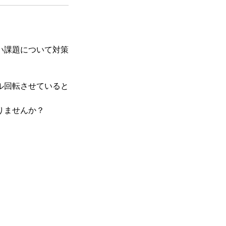
い課題について対策
ル回転させていると
りませんか？
。