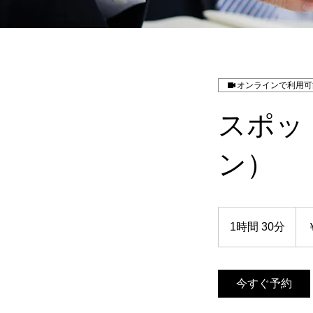
オンラインで利用可
スポッ
ン）
11,0
円
1時間 30分
1
時
3
0
今すぐ予約
分