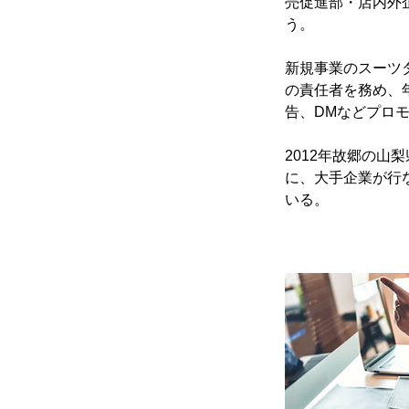
売促進部・店内外
う。
新規事業のスーツダ
の責任者を務め、
告、DMなどプロ
​2012年故郷の
に、大手企業が行
いる。