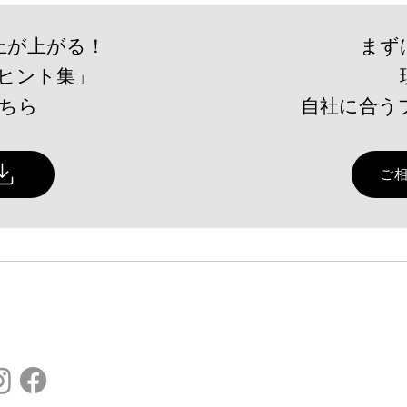
上が上がる！
まず
ヒント集」
こちら
自社に合う
販路開拓のヒントは「採択者
【登
一覧」にあり？～自社の販路
校で
ご
開拓戦略に「小規模事業者持
ィン
続化補助金の採択者一覧」を
授業
活かす視点とは～