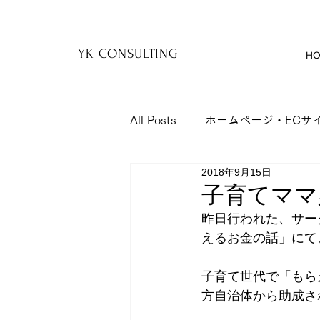
YK
YK CONSULTING
HO
All Posts
ホームページ・ECサ
2018年9月15日
保険
セミナー
日記
子育てママ
昨日行われた、サー
経費節減
企業研修
制
えるお金の話」にて
子育て世代で「もら
方自治体から助成さ