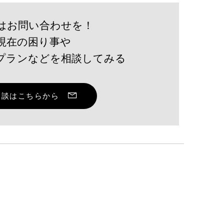
はお問い合わせを！
現在の困り事や
プランなどを相談してみる
壇レポート】甲府商業高
「特産品開発とブランデ
相談はこちらから
グ・プロモーション」の
を担当しました