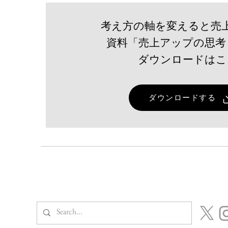
考え方の軸を変えると売
資料「売上アップの思考
​ダウンロードは
【飲食店・観光業必見】小規
模事業者持続化補助金を活用
ダウンロードする
した成功シナリオ集 ― 新規
集客だけで終わらせない「リ
ピーター戦略」