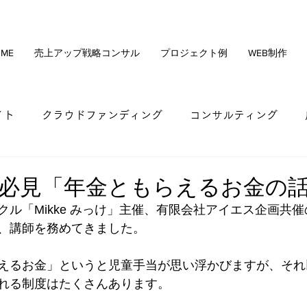
ME
売上アップ戦略コンサル
プロジェクト例
WEB制作
イト
クラウドファンディング
コンサルティング
社長と会社の手残りキャッシュ最大化
クラファンセミ
必見「年金ともらえるお金の
クル「Mikke みっけ」主催、有限会社アイエス企画共
作事例
オンライン講座
販路開拓
業務効率化
、講師を務めてきました。
えるお金」というと児童手当が思い浮かびますが、それ
れる制度はたくさんあります。