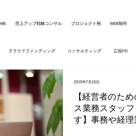
ME
売上アップ戦略コンサル
プロジェクト例
WEB制作
クラウドファンディング
コンサルティング
広報PR
社の手残りキャッシュ最大化
クラファンセミナー
資産形成
2025年7月16日
【経営者のため
販路開拓
業務効率化
地方創生
ス業務スタッフ
す】事務や経理
う方のご紹介を